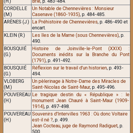
(H.)
Brie
, p. 483-484.
CORDELLE
Un Notable de Chennevières : Monsieur
(M.)
Casenave (1860-1935)
, p. 484-485.
ARÈNES (J.)
La Préhistoire de Chennevières
, p. 486-490 et
encart.
KLEIN (R.)
Les îles de la Marne (sous Chennevières)
, p.
490.
BOUSQUIÉ
Histoire de Joinville-le-Pont (XXIX) :
(G.)
Documents inédits sur la Branche du Pont
(1791)
, p. 491-492.
BOUSQUIÉ
Réflexion sur le travail d’un historien
, p. 493-
(G.)
494.
VLOBERG
Un pèlerinage à Notre-Dame des Miracles de
(M.)
Saint-Nicolas de Saint-Maur
, p. 495-496.
POUVEREAU
Le tragique destin du « République » : le
(H.)
monument Jean Chauré à Saint-Maur (1909-
1914)
, p. 497-498.
POUVEREAU
Souvenirs d'Intervilles 1963 : Où donc Voltaire
(H.)
est-il né ?
, p. 499.
Jean Cocteau, juge de Raymond Radiguet
, p.
500.