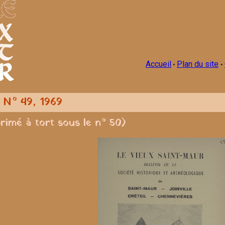
Accueil
Plan du site
•
•
n N° 49, 1969
primé à tort sous le n° 50)