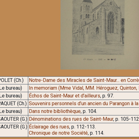
OLET (Ch.)
Notre-Dame des Miracles de Saint-Maur... en Corr
Le bureau)
In memoriam (Mme Vidal, MM. Héroguez, Quinton, M
Le bureau)
Échos de Saint-Maur et d’ailleurs
, p. 97.
AQUET (Ch.)
Souvenirs personnels d’un ancien du Parangon à la
Le bureau)
Dans notre bibliothèque
, p. 104.
AOUTER (G.)
Dénominations des rues de Saint-Maur
, p. 105-112
AOUTER (G.)
Éclairage des rues
, p. 112-113.
Chronique de notre Société
, p. 114.