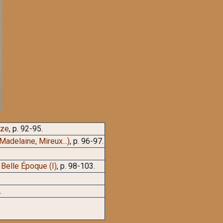
èze
, p. 92-95.
adelaine, Mireux...)
, p. 96-97.
 Belle Époque (I)
, p. 98-103.
.