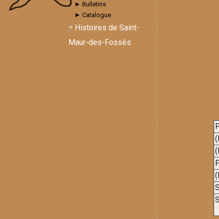
► Bulletins
► Catalogue
Histoires de Saint-
Maur-des-Fossés
P
(
(
P
(
S
S