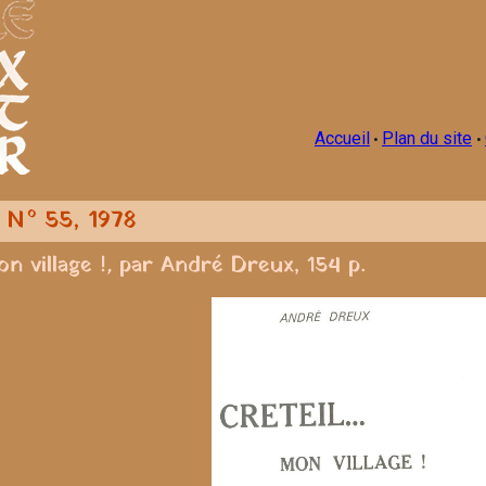
Accueil
Plan du site
•
•
n N° 55, 1978
n village !
,
par André Dreux, 154 p.