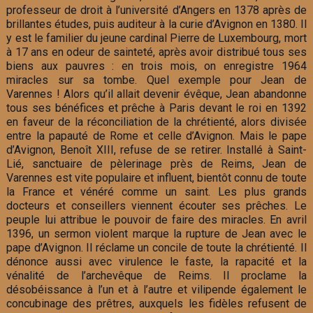
professeur de droit à l’université d’Angers en 1378 après de
brillantes études, puis auditeur à la curie d’Avignon en 1380. Il
y est le familier du jeune cardinal Pierre de Luxembourg, mort
à 17 ans en odeur de sainteté, après avoir distribué tous ses
biens aux pauvres : en trois mois, on enregistre 1964
miracles sur sa tombe. Quel exemple pour Jean de
Varennes ! Alors qu’il allait devenir évêque, Jean abandonne
tous ses bénéfices et prêche à Paris devant le roi en 1392
en faveur de la réconciliation de la chrétienté, alors divisée
entre la papauté de Rome et celle d’Avignon. Mais le pape
d’Avignon, Benoît XIII, refuse de se retirer. Installé à Saint-
Lié, sanctuaire de pèlerinage près de Reims, Jean de
Varennes est vite populaire et influent, bientôt connu de toute
la France et vénéré comme un saint. Les plus grands
docteurs et conseillers viennent écouter ses prêches. Le
peuple lui attribue le pouvoir de faire des miracles. En avril
1396, un sermon violent marque la rupture de Jean avec le
pape d’Avignon. Il réclame un concile de toute la chrétienté. Il
dénonce aussi avec virulence le faste, la rapacité et la
vénalité de l’archevêque de Reims. Il proclame la
désobéissance à l’un et à l’autre et vilipende également le
concubinage des prêtres, auxquels les fidèles refusent de