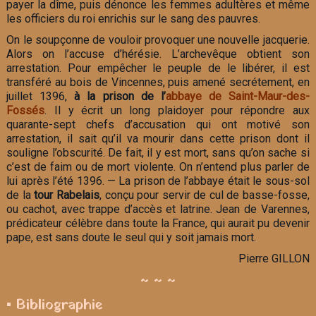
payer la dîme, puis dénonce les femmes adultères et même
les officiers du roi enrichis sur le sang des pauvres.
On le soupçonne de vouloir provoquer une nouvelle jacquerie.
Alors on l’accuse d’hérésie. L’archevêque obtient son
arrestation. Pour empêcher le peuple de le libérer, il est
transféré au bois de Vincennes, puis amené secrétement, en
juillet 1396,
à la prison de l’
abbaye de Saint-Maur-des-
Fossés
. Il y écrit un long plaidoyer pour répondre aux
quarante-sept chefs d’accusation qui ont motivé son
arrestation, il sait qu’il va mourir dans cette prison dont il
souligne l’obscurité. De fait, il y est mort, sans qu’on sache si
c’est de faim ou de mort violente. On n’entend plus parler de
lui après l’été 1396. — La prison de l’abbaye était le sous-sol
de la
tour Rabelais
, conçu pour servir de cul de basse-fosse,
ou cachot, avec trappe d’accès et latrine. Jean de Varennes,
prédicateur célèbre dans toute la France, qui aurait pu devenir
pape, est sans doute le seul qui y soit jamais mort.
Pierre GILLON
~ ~ ~
▪ Bibliographie