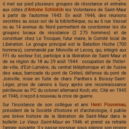
il met sur pied plusieurs groupes de résistance et entraîne
aux côtés d’
Antoine Schlicklin
les Volontaires de Saint-Maur
à partir de l’automne 1943. En août 1944, des réunions
secrètes au sous-sol de la bibliothèque, ou au 6 rue Vassal
ou au 14 avenue du Nord permettent de coordonner les dix
groupes locaux de résistance (2 275 hommes) et de
constituer chez Le Trocquer, futur maire, le Comité local de
Libération. Le groupe principal est le Bataillon Hoche (700
hommes), commandé par Monville et Lecoq, qui, intégré aux
FFI du secteur Est, participe à la libération de Saint-Maur et
de sa région du 18 au 29 août 1944 : occupation de l’hôtel-
de-ville, d’Est-Lumière, du central téléphonique et de l’usine
des eaux, barricade du pont de Créteil, défense du pont de
Joinville, mise en fuite de chars Panthers à Boissy-Saint-
Léger, prise de canons à Sucy après une reconnaissance
périlleuse au PC du colonel allemand Koch, etc. Cité en 1945
et 1946, il reçoit à nouveau la croix de guerre.
Sur l’insistance de son collègue et ami
Henri Pouvereau
,
président de la Société d’histoire et d’archéologie, il publie
une brève histoire de la libération de Saint-Maur dans le
bulletin
Le Vieux Saint-Maur
en 1946 et prend sa retraite
l’année suivante. Il y passe presque sous silence son propre