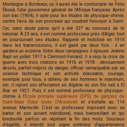
Montaigne à Bordeaux, où il aurait été le condisciple de Félix
Éboué, futur gouverneur général de l’Afrique française. Après
son bac (1904), il opte pour les études de physique-chimie,
contre l’avis de son proviseur qui voudrait l’envoyer à Saint-
e
Cyr, sans doute parce qu’il a été 33
au concours de tir
national. À 23 ans, il est nommé professeur près d’Alger, tout
en poursuivant ses études. Rappelé et mobilisé en 1914
dans les transmissions, il est gazé par deux fois : il en
gardera un eczéma. Entre deux campagnes il épouse Jeanne
Bapt en juillet 1917 à Clermont-Ferrand. Il a reçu la croix de
guerre avec trois citations en 1916 et 1918 : dévouement
absolu, parfait mépris du danger, officier remarquable par sa
science technique et son activité inlassable, courage,
exemple pour tous, a obtenu de ses hommes le maximum,
etc. Il rejoint son affectation en Algérie où son fils naît à El
Biar en 1921. Puis il est nommé professeur de physique-
chimie à l’
École primaire supérieure (EPS) de garçons de
Saint-Maur (futur lycée D’Arsonval)
et s’installe au 114
avenue Marinville. C’est un professeur imposant avec sa
barbe et son accent méridional, mais bienveillant et qui
bredouille parfois en répétant la fin des mots. Soucieux
d’égalité, il interdit tout signe extérieur d’appartenance