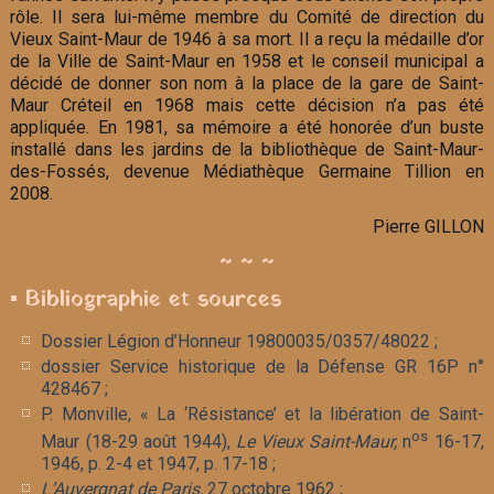
rôle. Il sera lui-même membre du Comité de direction du
Vieux Saint-Maur de 1946 à sa mort. Il a reçu la médaille d’or
de la Ville de Saint-Maur en 1958 et le conseil municipal a
décidé de donner son nom à la place de la gare de Saint-
Maur Créteil en 1968 mais cette décision n’a pas été
appliquée. En 1981, sa mémoire a été honorée d’un buste
installé dans les jardins de la bibliothèque de Saint-Maur-
des-Fossés, devenue Médiathèque Germaine Tillion en
2008.
Pierre GILLON
~ ~ ~
▪ Bibliographie et sources
Dossier Légion d’Honneur 19800035/0357/48022 ;
dossier Service historique de la Défense GR 16P n°
428467 ;
P. Monville, « La ‘Résistance’ et la libération de Saint-
os
Maur (18-29 août 1944),
Le Vieux Saint-Maur,
n
16-17,
1946, p. 2-4 et 1947, p. 17-18 ;
L’Auvergnat de Paris,
27 octobre 1962 ;