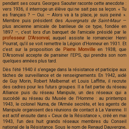
pendant ses cours. Georges Saouter raconte cette anecdote :
vers 1936, il interroge un élève qui ne sait pas sa leçon. « Tu
es français ? — Oui. — Alors va à ta place, je suis peiné ».
Membre puis président des
Auvergnats de Saint-Maur
—
plus ancienne amicale de banlieue de ce type, fondée en
1897 —, c’est lors d’un banquet de l’amicale présidé par le
professeur D’Arsonval
, auquel assiste le romancier Henri
Pourrat, qu’il se voit remettre la Légion d’Honneur en 1931. Et
c’est sur la proposition de
Pierre Monville
en 1938, que
D’Arsonval accepte de parrainer l’EPS, qui prendra son nom
quelques années plus tard.
Dès l’été 1940 il s’engage dans la résistance et participe aux
tâches de surveillance et de renseignements. En 1942, aidé
de Guy Morin, Robert Malbernat et Louis Laffitte, il recrute
des cadres pour les futurs groupes. Il a fait partie du réseau
Alliance puis du réseau Manipule, un des réseaux qui a
succédé au réseau du Musée de l’Homme : au printemps
1943, le colonel Numa, de l’Armée secrète, et les agents de
Manipule organisent des réunions de contact à La Varenne. Il
est actif ensuite dans « Ceux de la Résistance », créé en mai
1943, l’un des huit grands réseaux membres du Conseil
national de la Résistance. Sous le nom de Renaud Dauvergne,