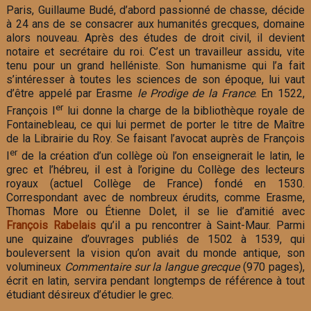
Paris, Guillaume Budé, d’abord passionné de chasse, décide
à 24 ans de se consacrer aux humanités grecques, domaine
alors nouveau. Après des études de droit civil, il devient
notaire et secrétaire du roi. C’est un travailleur assidu, vite
tenu pour un grand helléniste. Son humanisme qui l’a fait
s’intéresser à toutes les sciences de son époque, lui vaut
d’être appelé par Erasme
le Prodige de la France
. En 1522,
er
François I
lui donne la charge de la bibliothèque royale de
Fontainebleau, ce qui lui permet de porter le titre de Maître
de la Librairie du Roy. Se faisant l’avocat auprès de François
er
I
de la création d’un collège où l’on enseignerait le latin, le
grec et l’hébreu, il est à l’origine du Collège des lecteurs
royaux (actuel Collège de France) fondé en 1530.
Correspondant avec de nombreux érudits, comme Erasme,
Thomas More ou Étienne Dolet, il se lie d’amitié avec
François Rabelais
qu’il a pu rencontrer à Saint-Maur. Parmi
une quizaine d’ouvrages publiés de 1502 à 1539, qui
bouleversent la vision qu’on avait du monde antique, son
volumineux
Commentaire sur la langue grecque
(970 pages),
écrit en latin, servira pendant longtemps de référence à tout
étudiant désireux d’étudier le grec.