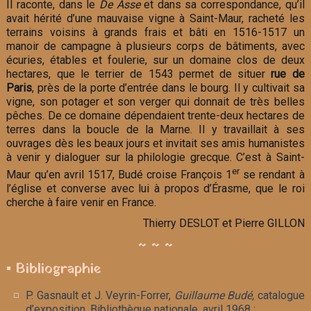
Il raconte, dans le
De Asse
et dans sa correspondance, qu’il
avait hérité d’une mauvaise vigne à Saint-Maur, racheté les
terrains voisins à grands frais et bâti en 1516-1517 un
manoir de campagne à plusieurs corps de bâtiments, avec
écuries, étables et foulerie, sur un domaine clos de deux
hectares, que le terrier de 1543 permet de situer
rue de
Paris
, près de la porte d’entrée dans le bourg. Il y cultivait sa
vigne, son potager et son verger qui donnait de très belles
pêches. De ce domaine dépendaient trente-deux hectares de
terres dans la boucle de la Marne. Il y travaillait à ses
ouvrages dès les beaux jours et invitait ses amis humanistes
à venir y dialoguer sur la philologie grecque. C’est à Saint-
er
Maur qu’en avril 1517, Budé croise François 1
se rendant à
l’église et converse avec lui à propos d’Érasme, que le roi
cherche à faire venir en France.
Thierry DESLOT et Pierre GILLON
~ ~ ~
▪ Bibliographie
P. Gasnault et J. Veyrin-Forrer,
Guillaume Budé,
catalogue
d’exposition, Bibliothèque nationale, avril 1968 ;