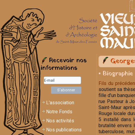
Recevoir nos
Georges
informations
▪ Biographie
Fils du précéden
soutient sa thès
fille d’un banquie
rue Pasteur à Joi
L'association
Saint-Maur après 
Notre Fonds
Rouge locale dura
5 installé dans 
Nos activités
brutalité envers
Nos publications
tuberculose, mut