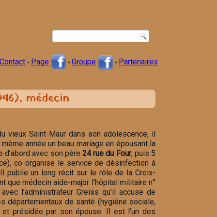
Contact
Page
Groupe
Partenaires
•
•
•
946), médecin
 du vieux Saint-Maur dans son adolescence, il
 la même année un beau mariage en épousant la
alle d’abord avec son père
24 rue du Four
, puis 5
ance), co-organise le service de désinfection à
l publie un long récit sur le rôle de la Croix-
t que médecin aide-major l’hôpital militaire n°
 avec l’administrateur Greiss qu’il accuse de
mes départementaux de santé (hygiène sociale,
ée et présidée par son épouse. Il est l’un des