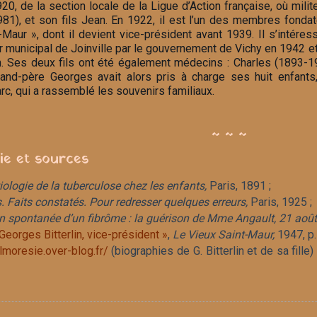
20, de la section locale de la Ligue d’Action française, où milit
81), et son fils Jean. En 1922, il est l’un des membres fondate
-Maur », dont il devient vice-président avant 1939. Il s’intére
 municipal de Joinville par le gouvernement de Vichy en 1942 et
. Ses deux fils ont été également médecins : Charles (1893-1
and-père Georges avait alors pris à charge ses huit enfants
arc, qui a rassemblé les souvenirs familiaux.
~ ~ ~
hie et sources
iologie de la tuberculose chez les enfants,
Paris, 1891 ;
. Faits constatés. Pour redresser quelques erreurs,
Paris, 1925 ;
n spontanée d’un fibrôme : la guérison de Mme Angault, 21 aoû
Georges Bitterlin, vice-président »
,
Le Vieux Saint-Maur,
1947, p.
olmoresie.over-blog.fr/
(biographies de G. Bitterlin et de sa fille) 