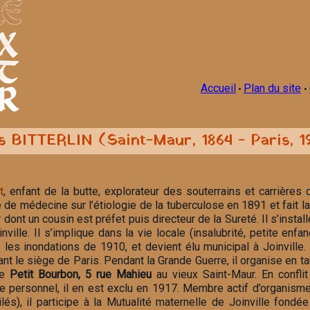
Accueil
Plan du site
•
•
 BITTERLIN (Saint-Maur, 1864 - Paris, 1
t
, enfant de la butte, explorateur des souterrains et carrières
e de médecine sur l’étiologie de la tuberculose en 1891 et fait
r dont un cousin est préfet puis directeur de la Sureté. Il s’inst
nville. Il s’implique dans la vie locale (insalubrité, petite enf
les inondations de 1910, et devient élu municipal à Joinville. I
nt le siège de Paris. Pendant la Grande Guerre, il organise en tan
le
Petit Bourbon, 5 rue Mahieu
au vieux Saint-Maur. En conflit
 le personnel, il en est exclu en 1917. Membre actif d’organis
ilés), il participe à la Mutualité maternelle de Joinville fond