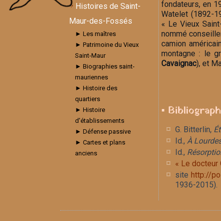
fondateurs, en 19
Histoires de Saint-
Watelet (1892-19
Maur-des-Fossés
« Le Vieux Saint
nommé conseiller
► Les maîtres
camion américain
► Patrimoine du Vieux
montagne : le gr
Saint-Maur
Cavaignac
), et M
► Biographies saint-
mauriennes
► Histoire des
quartiers
▪ Bibliograp
► Histoire
d'établissements
G. Bitterlin,
Ét
► Défense passive
Id.,
À Lourdes
► Cartes et plans
Id.,
Résorptio
anciens
« Le docteur 
site
http://p
1936-2015).